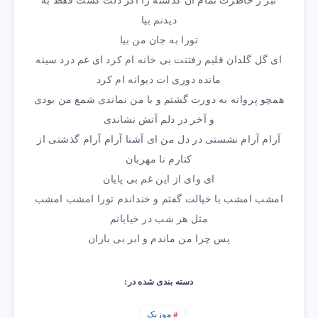
نبر ز خاطرت تمام آن گذشته را اگر دلت کشت فقط به
دیدنم بیا
تورا به جان من بیا
ای گل گلدان قلبم رفتنت بی خانه ام کرد ای غم درد سینه
مانده دوری ات دیوانه ام کرد
همچو پروانه به دورت گشتم و با من نماندی شمع من بودی
و آخر در دلم آتش نشاندی
آرام آرام نشستی در دل من ای آشنا آرام آرام گذشتی از
کنارم نا مهربان
ای وای از این غم بی پایان
امشب امشب با خیالت گفتم و خنداندم تورا امشب امشب
مثل هر شب در خیایانم
پس چرا من ماندم و ابر بی باران
دسته بندی شده در:
موزیک