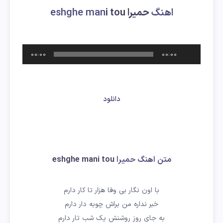
اهنگ
حمیرا
i tou
eshghe man
پخش‌کننده
00:00
00:00
صوت
دانلود
متن اهنگ
حمیرا
eshghe mani tou
با اون نگار بی وفا هزار تا کار دارم
خبر نداره من براش چوبه دار دارم
به جای روز روشنش یک شب تار دارم